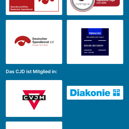
Dritten übermittelt werden, soweit dies
technisch mach-bar ist.
(2) Das Recht auf Datenübertragbarkeit gilt
nicht für eine Verarbeitung, die für die
Wahrnehmung einer Aufgabe erforderlich ist,
die im kirchlichen Interesse liegt oder in
Ausübung kirchlicher Aufsicht erfolgt, die
der kirchlichen Stelle übertragen wurde.
(3) Das Recht gemäß Absatz 1 darf die
Das CJD ist Mitglied in:
Rechte und Freiheiten anderer Personen
nicht beeinträchtigen. Zur Geltendmachung
des Rechts auf Datenübertragbarkeit kann
sich die betroffene Person jederzeit an den
Datenschutzbeauftragten des CJD wenden.
g) Recht auf Widerspruch ( § 25 DSG-EKD)