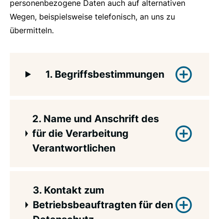
personenbezogene Daten auch auf alternativen
Wegen, beispielsweise telefonisch, an uns zu
übermitteln.
1. Begriffsbestimmungen
Die Datenschutzerklärung des Christlichen
2. Name und Anschrift des
Jugenddorfwerk Deutschlands
für die Verarbeitung
gemeinnütziger e. V. (CJD) beruht auf den
Verantwortlichen
Begrifflichkeiten, die im DSG-EKD
verwendet werden. Unsere
Datenschutzerklärung soll sowohl für die
Verantwortlicher im Sinne des DSG-EKD und
3. Kontakt zum
Öffentlichkeit als auch für unseren
weiterer Bestimmungen mit
Betriebsbeauftragten für den
Maßnahmeteilnehmenden und
datenschutzrechtlichem Charakter ist das