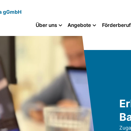
ra gGmbH
Über uns
Angebote
Förderberuf
Er
Ba
Zuga